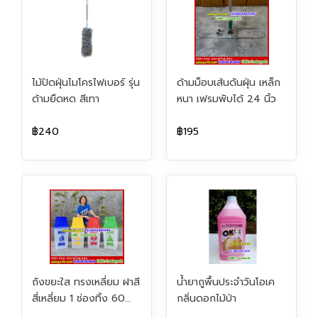
ไม้ปัดฝุ่นไมโครไฟเบอร์ รุ่น
ด้ามม็อบเส้นดันฝุ่น เหล็ก
ด้ามยืดหด สีเทา
หนา เฟรมพับได้ 24 นิ้ว
฿240
฿195
ถังขยะใส ทรงเหลี่ยม ฝาสี
น้ำยาถูพื้นประจำวันโอเค
สี่เหลี่ยม 1 ช่องทิ้ง 60
กลิ่นดอกไม้ป่า
ลิตร