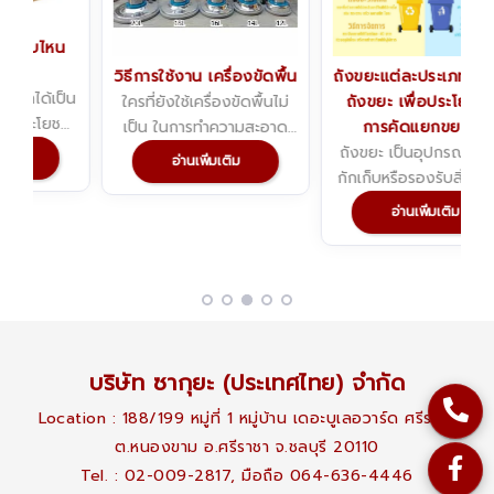
วิธีการใช้งาน เครื่องขัดพื้น
ถังขยะแต่ละประเภท/สีของ
็น
ใครที่ยังใช้เครื่องขัดพื้นไม่
ถังขยะ เพื่อประโยชน์ใน
์
เป็น ในการทำความสะอาด
การคัดแยกขยะกัน
พื้นทั้งในและนอกตัวบ้าน เรา
ถังขยะ เป็นอุปกรณ์ที่เอาไว้
อ่านเพิ่มเติม
ม
มาดูวิธีใช้เครื่องขัดพื้นกัน
กักเก็บหรือรองรับสิ่งปฏิกูล
ษ
ของเสีย หรือสิ่งของที่ผู้คน
อ่านเพิ่มเติม
ไม่ต้องการเพื่อที่จะนำไป
่ม
ทำลาย
บริษัท ซากุยะ (ประเทศไทย) จำกัด
Location : 188/199 หมู่ที่ 1 หมู่บ้าน เดอะบูเลอวาร์ด ศรีราชา
ต.หนองขาม อ.ศรีราชา จ.ชลบุรี 20110
Tel. : 02-009-2817, มือถือ 064-636-4446