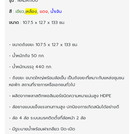
รุ่น
: NADA1100
สี
:
เขียว
,
เหลือง
,
แดง
,
น้ำเงิน
ขนาด
: 107.5 x 127 x 133 ซม.
- ขนาดถังขยะ 107.5 x 127 x 133 ซม.
- น้ำหนักถัง 50 กก.
- น้ำหนักบรรจุ 440 กก.
- ถังขยะ ขนาดใหญ่พร้อมล้อเข็น เป็นถังขยะที่เหมาะกับแหล่งชุมชน
หอพัก สถานที่ราชการหรือเอกชนทั่วไป
- ผลิตจากพลาสติกพอลิเมอร์ชนิดความหนาแน่นสูง HDPE
- ล้อยางแบบแข็งแรงทนทานสูง ปกป้องการเกิดสนิมได้อย่างดี
- ล้อ 4 ล้อ ระบบเบรคติดตั้งที่ล้อหน้า 2 ล้อ
- มีรูระบายน้ำพร้อมฝาเกลียว ปิด-เปิด