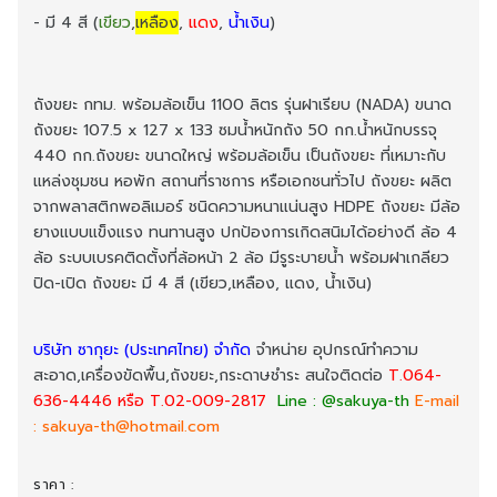
- มี 4 สี (
เขียว
,
เหลือง
,
แดง
,
น้ำเงิน
)
ถังขยะ กทม
. พร้อมล้อเข็น 1100 ลิตร รุ่นฝาเรียบ (NADA) ขนาด
ถังขยะ 107.5 x 127 x 133 ซมน้ำหนักถัง 50 กก.น้ำหนักบรรจุ
440 กก.ถังขยะ ขนาดใหญ่ พร้อมล้อเข็น เป็นถังขยะ ที่เหมาะกับ
แหล่งชุมชน หอพัก สถานที่ราชการ หรือเอกชนทั่วไป ถังขยะ ผลิต
จากพลาสติกพอลิเมอร์ ชนิดความหนาแน่นสูง HDPE ถังขยะ มีล้อ
ยางแบบแข็งแรง ทนทานสูง ปกป้องการเกิดสนิมได้อย่างดี ล้อ 4
ล้อ ระบบเบรคติดตั้งที่ล้อหน้า 2 ล้อ มีรูระบายน้ำ พร้อมฝาเกลียว
ปิด-เปิด ถังขยะ มี 4 สี (เขียว,เหลือง, แดง, น้ำเงิน)
บริษัท ซากุยะ (ประเทศไทย) จำกัด
จำหน่าย อุปกรณ์ทำความ
สะอาด,เครื่องขัดพื้น,ถังขยะ,กระดาษชำระ สนใจติดต่อ
T.064-
636-4446 หรือ T.02-009-2817
Line : @sakuya-th
E-mail
:
sakuya-th@hotmail.com
ราคา :