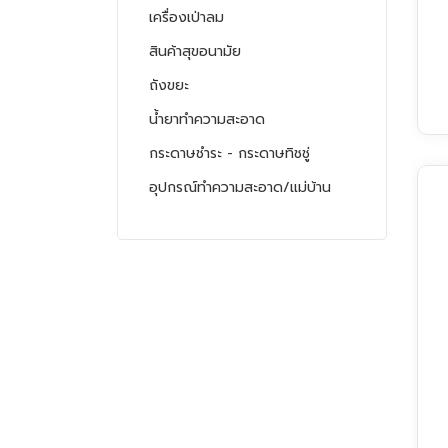
เครื่องเป่าลม
สินค้าสุขอนามัย
ถังขยะ
น้ำยาทำความสะอาด
กระดาษชำระ - กระดาษทิชชู่
อุปกรณ์ทำความสะอาด/แม่บ้าน