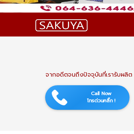
จากอดีตจนถึงปัจจุบันที่เรารับผล
Call Now
โทรด่วนคลิ๊ก !