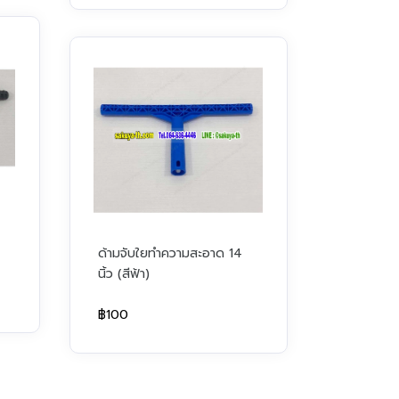
ด้ามจับใยทำความสะอาด 14
นิ้ว (สีฟ้า)
฿100