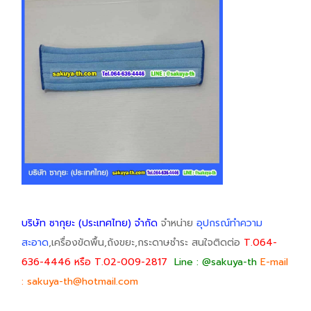
บริษัท ซากุยะ (ประเทศไทย) จำกัด
จำหน่าย
อุปกรณ์ทำความ
สะอาด
,เครื่องขัดพื้น,ถังขยะ,กระดาษชำระ สนใจติดต่อ
T.064-
636-4446 หรือ T.02-009-2817
Line : @sakuya-th
E-mail
:
sakuya-th@hotmail.com