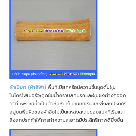
ผ้าเปียก (ผ้าสีฟ้า)
พื้นที่เปียกหรือมีความชื้นชุดดั่นฝุ่น
ไมโครไฟเบอร์จะดูดซับน้ำคราบสกปรกและฝุ่นผงต่างๆออก
ได้ดี เพราะมีน้ำเป็นตัวห่อหุ้มเก็บแบคทีเรียและสิ่งสกปรกให้
อยู่บนพื้นผิวของผ้าจึงไม่เป็นแหล่งสะสมของแบคทีเรียและ
สิ่งสกปรกทำให้การทำความสะอาดมีประสิทธิภาพดียิ่งขึ้น